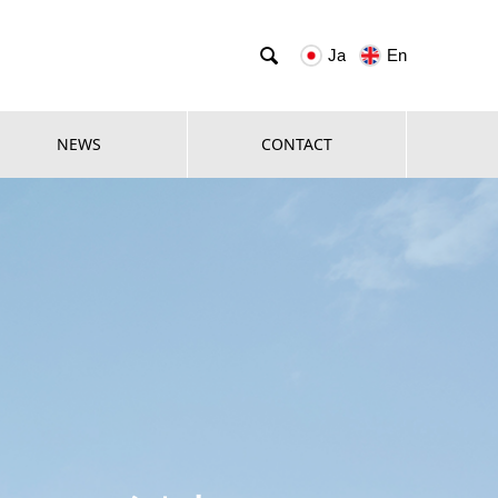

Ja
En
NEWS
CONTACT